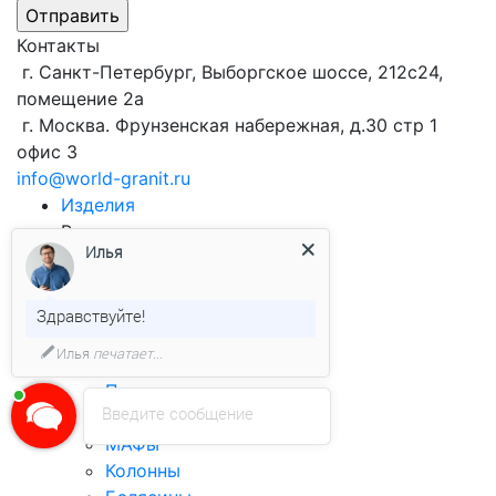
Контакты
г. Санкт-Петербург, Выборгское шоссе, 212с24,
помещение 2а
г. Москва. Фрунзенская набережная, д.30 стр 1
офис 3
info@world-granit.ru
Изделия
Виды продукции
из гранита
Илья
Брусчатка
Облицовочная плитка
Бортовой камень
Здравствуйте!
Столешницы
Илья
печатает...
Ступени
Подоконники
Введите сообщение
Лестницы
МАФы
Колонны