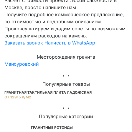
Расчет стоимости проекта любой сложности в
Москве, просто напишите нам
Получите подробное коммерческое предложение,
со стоимостью и подробным описанием.
Проконсультируем и дадим советы по возможным
сокращениям расходов на камень.
Заказать звонок
Написать в WhatsApp
Месторождения гранита
Мансуровский
Ю
‹
›
Популярные товары
ГРАНИТНАЯ ТАКТИЛЬНАЯ ПЛИТА ЛАДОЖСКАЯ
Г
ОТ 12915 Р/М2
Ц
‹
›
Популярные категории
ГРАНИТНЫЕ РОТОНДЫ