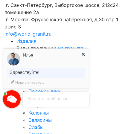
г. Санкт-Петербург, Выборгское шоссе, 212с24,
помещение 2а
г. Москва. Фрунзенская набережная, д.30 стр 1
офис 3
info@world-granit.ru
Изделия
Виды продукции
из гранита
Илья
Брусчатка
Облицовочная плитка
Бортовой камень
Здравствуйте!
Столешницы
Илья
печатает...
Ступени
Подоконники
Лестницы
Введите сообщение
МАФы
Колонны
Балясины
Слэбы