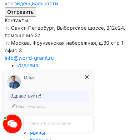
конфиденциальности
Контакты
г. Санкт-Петербург, Выборгское шоссе, 212с24,
помещение 2а
г. Москва. Фрунзенская набережная, д.30 стр 1
офис 3
info@world-granit.ru
Изделия
Виды продукции
из гранита
Илья
Брусчатка
Облицовочная плитка
Бортовой камень
Здравствуйте!
Столешницы
Илья
печатает...
Ступени
Подоконники
Введите сообщение
Лестницы
МАФы