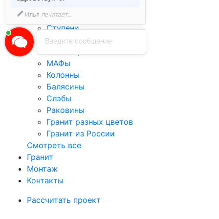
Бортовой камень
Илья
печатает...
Столешницы
Ступени
Подоконники
Введите сообщение
Лестницы
МАФы
Колонны
Балясины
Слэбы
Раковины
Гранит разных цветов
Гранит из России
Смотреть все
Гранит
Монтаж
Контакты
Рассчитать проект