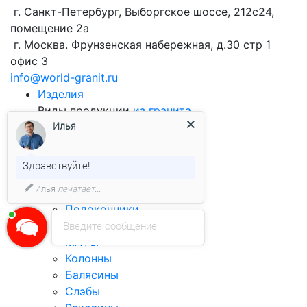
г. Санкт-Петербург, Выборгское шоссе, 212с24,
помещение 2а
г. Москва. Фрунзенская набережная, д.30 стр 1
офис 3
info@world-granit.ru
Изделия
Виды продукции
из гранита
Илья
Брусчатка
Облицовочная плитка
Бортовой камень
Здравствуйте!
Столешницы
Илья
печатает...
Ступени
Подоконники
Лестницы
Введите сообщение
МАФы
Колонны
Балясины
Слэбы