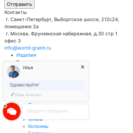
Контакты
г. Санкт-Петербург, Выборгское шоссе, 212с24,
помещение 2а
г. Москва. Фрунзенская набережная, д.30 стр 1
офис 3
info@world-granit.ru
Изделия
Виды продукции
из гранита
Илья
Брусчатка
Облицовочная плитка
Бортовой камень
Здравствуйте!
Столешницы
Илья
печатает...
Ступени
Подоконники
Введите сообщение
Лестницы
МАФы
Колонны