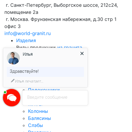
г. Санкт-Петербург, Выборгское шоссе, 212с24,
помещение 2а
г. Москва. Фрунзенская набережная, д.30 стр 1
офис 3
info@world-granit.ru
Изделия
Виды продукции
из гранита
Илья
Брусчатка
Облицовочная плитка
Бортовой камень
Здравствуйте!
Столешницы
Илья
печатает...
Ступени
Подоконники
Лестницы
Введите сообщение
МАФы
Колонны
Балясины
Слэбы