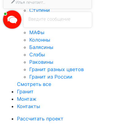
Илья
печатает...
Столешницы
Ступени
Подоконники
Введите сообщение
Лестницы
МАФы
Колонны
Балясины
Слэбы
Раковины
Гранит разных цветов
Гранит из России
Смотреть все
Гранит
Монтаж
Контакты
Рассчитать проект