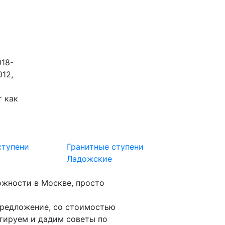
18-
012,
т как
ступени
Гранитные ступени
Гранитные
Ладожские
Сосновый
ожности в Москве, просто
редложение, со стоимостью
тируем и дадим советы по