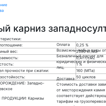
ание
ва
ый карниз западносул
теристики:
Оплата
поглощение:
0,25 %
Возможны любые виды оп
мный вес:
2590 кг/м3
Безналичный расчет для
раемость:
0,41 г/см2
юридических и физическ
стость:
1 %
лиц.
ел прочности при сжатии:
160 (МПа)
зостойкость:
50 циклов
Доставка
ОРОЖДЕНИЕ: Западно-
Стоимость доставки зав
евское
от месторождения камня
соответствует действую
 ПРОДУКЦИИ: Карнизы
тарифам на грузоперевоз