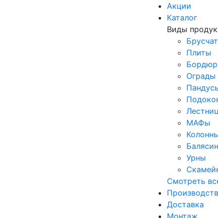
Акции
Каталог
Виды проду
Брусчат
Плиты
Бордю
Ограды
Пандус
Подоко
Лестни
МАФы
Колонн
Баляси
Урны
Скамей
Смотреть вс
Производст
Доставка
Монтаж