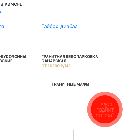
а камень.
p
ла
Габбро диабаз
Камбулато
ОЛУКОЛОННЫ
ГРАНИТНАЯ ВЕЛОПАРКОВКА
ГРАНИТНЫЙ 
ВСКИЕ
САНАРСКАЯ
ЗАПАДНОСУЛ
ОТ 10290 Р/М2
ОТ 12600 Р/М
ГРАНИТНЫЕ МАФЫ
Нужен
гранит
оптом?