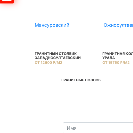
Мансуровский
Южносултае
ОПАРКОВКА
ГРАНИТНЫЙ СТОЛБИК
ГРАНИТНАЯ КО
ЗАПАДНОСУЛТАЕВСКИЙ
УРАЛА
ОТ 12600 Р/М2
ОТ 15750 Р/М2
 СТОЛЫ
ГРАНИТНЫЕ ПОЛОСЫ