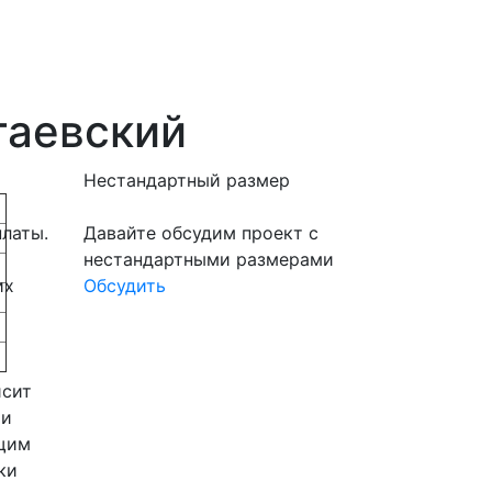
таевский
Нестандартный размер
латы.
Давайте обсудим проект с
нестандартными размерами
их
Обсудить
исит
 и
щим
ки