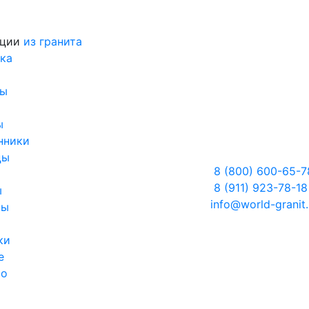
кции
из гранита
ка
ры
ы
нники
цы
8 (800) 600-65-7
8 (911) 923-78-18
ы
info@world-granit.
ны
ки
е
во