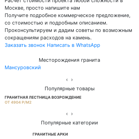
Расчет стоимости проекта любой сложности в
Москве, просто напишите нам
Получите подробное коммерческое предложение,
со стоимостью и подробным описанием.
Проконсультируем и дадим советы по возможным
сокращениям расходов на камень.
Заказать звонок
Написать в WhatsApp
Месторождения гранита
Мансуровский
Ю
‹
›
Популярные товары
ГРАНИТНАЯ ЛЕСТНИЦА ВОЗРОЖДЕНИЕ
Г
ОТ 4904 Р/М2
Ц
‹
›
Популярные категории
ГРАНИТНЫЕ АРКИ