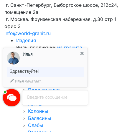
г. Санкт-Петербург, Выборгское шоссе, 212с24,
помещение 2а
г. Москва. Фрунзенская набережная, д.30 стр 1
офис 3
info@world-granit.ru
Изделия
Виды продукции
из гранита
Илья
Брусчатка
Облицовочная плитка
Бортовой камень
Здравствуйте!
Столешницы
Илья
печатает...
Ступени
Подоконники
Лестницы
Введите сообщение
МАФы
Колонны
Балясины
Слэбы