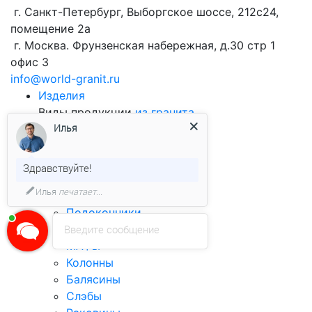
г. Санкт-Петербург, Выборгское шоссе, 212с24,
помещение 2а
г. Москва. Фрунзенская набережная, д.30 стр 1
офис 3
info@world-granit.ru
Изделия
Виды продукции
из гранита
Илья
Брусчатка
Облицовочная плитка
Бортовой камень
Здравствуйте!
Столешницы
Илья
печатает...
Ступени
Подоконники
Лестницы
Введите сообщение
МАФы
Колонны
Балясины
Слэбы