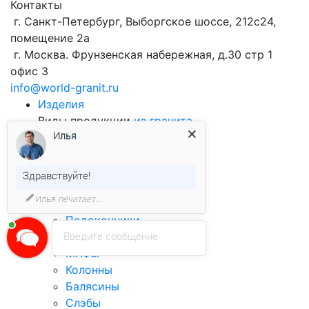
Контакты
г. Санкт-Петербург, Выборгское шоссе, 212с24,
помещение 2а
г. Москва. Фрунзенская набережная, д.30 стр 1
офис 3
info@world-granit.ru
Изделия
Виды продукции
из гранита
Илья
Брусчатка
Облицовочная плитка
Бортовой камень
Здравствуйте!
Столешницы
Илья
печатает...
Ступени
Подоконники
Введите сообщение
Лестницы
МАФы
Колонны
Балясины
Слэбы