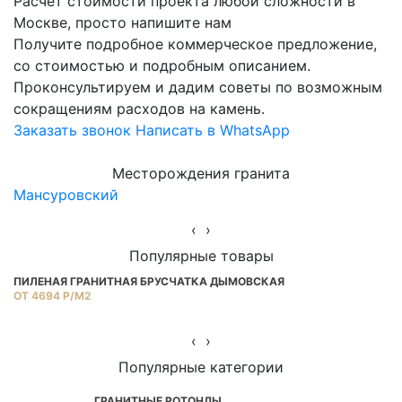
Расчет стоимости проекта любой сложности в
Москве, просто напишите нам
Получите подробное коммерческое предложение,
со стоимостью и подробным описанием.
Проконсультируем и дадим советы по возможным
сокращениям расходов на камень.
Заказать звонок
Написать в WhatsApp
Месторождения гранита
Мансуровский
Ю
‹
›
Популярные товары
ПИЛЕНАЯ ГРАНИТНАЯ БРУСЧАТКА ДЫМОВСКАЯ
Г
ОТ 4694 Р/М2
ОТ
‹
›
Популярные категории
ГРАНИТНЫЕ РОТОНДЫ