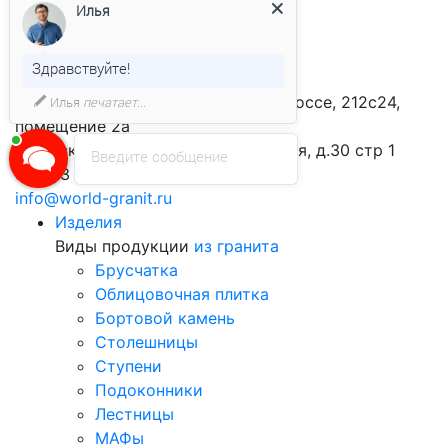
Принимаю условия
политики
Илья
конфиденциальности
Здравствуйте!
Контакты
г. Санкт-Петербург, Выборгское шоссе, 212с24,
Илья
печатает...
помещение 2а
г. Москва. Фрунзенская набережная, д.30 стр 1
Введите сообщение
офис 3
info@world-granit.ru
Изделия
Виды продукции
из гранита
Брусчатка
Облицовочная плитка
Бортовой камень
Столешницы
Ступени
Подоконники
Лестницы
МАФы