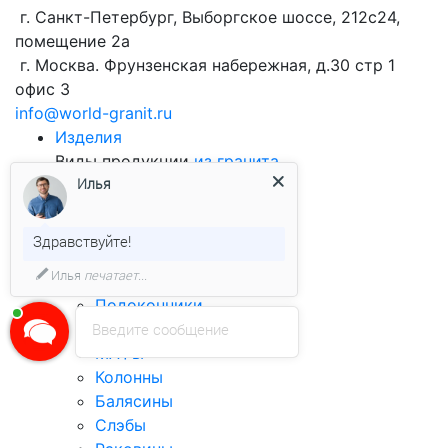
г. Санкт-Петербург, Выборгское шоссе, 212с24,
помещение 2а
г. Москва. Фрунзенская набережная, д.30 стр 1
офис 3
info@world-granit.ru
Изделия
Виды продукции
из гранита
Илья
Брусчатка
Облицовочная плитка
Бортовой камень
Здравствуйте!
Столешницы
Илья
печатает...
Ступени
Подоконники
Лестницы
Введите сообщение
МАФы
Колонны
Балясины
Слэбы