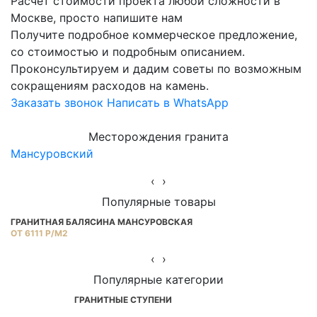
Расчет стоимости проекта любой сложности в
Москве, просто напишите нам
Получите подробное коммерческое предложение,
со стоимостью и подробным описанием.
Проконсультируем и дадим советы по возможным
сокращениям расходов на камень.
Заказать звонок
Написать в WhatsApp
Месторождения гранита
Мансуровский
Ю
‹
›
Популярные товары
ГРАНИТНАЯ БАЛЯСИНА МАНСУРОВСКАЯ
П
ОТ 6111 Р/М2
ОТ
‹
›
Популярные категории
ГРАНИТНЫЕ СТУПЕНИ