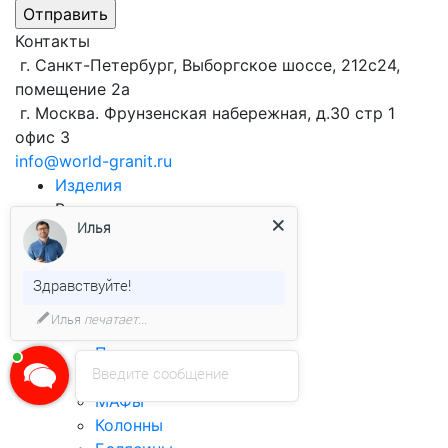
Контакты
г. Санкт-Петербург, Выборгское шоссе, 212с24,
помещение 2а
г. Москва. Фрунзенская набережная, д.30 стр 1
офис 3
info@world-granit.ru
Изделия
Виды продукции
из гранита
Илья
Брусчатка
Облицовочная плитка
Бортовой камень
Здравствуйте!
Столешницы
Илья
печатает...
Ступени
Подоконники
Введите сообщение
Лестницы
МАФы
Колонны