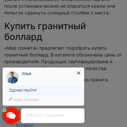
после установки можно не опасаться кражи или
попыток сдвинуть солидный столбик с места.
Купить гранитный
боллард
«Мир гранита» предлагает подобрать купить
гранитный боллард. В каталоге обозначены цены от
производителя. Продукция сертифицирована и
отвечает европейским стандартам качества.
Илья
Наша компания «Мир
гранита» реализует
Здравствуйте!
оптом и в розницу
Илья
печатает...
следующие позиции:
гранитные плиты,
Введите сообщение
гранитный
бордюр,