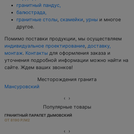
гранитный пандус,
балюстрада,
гранитные столы
,
скамейки
,
урны
и многое
другое.
Помимо поставки продукции, мы осуществляем
индивидуальное проектирование
,
доставку,
монтаж
.
Контакты
для оформления заказа и
уточнения подробной информации можно найти на
сайте. Ждем ваших звонков!
Месторождения гранита
Мансуровский
Ю
‹
›
Популярные товары
ГРАНИТНЫЙ ПАРАПЕТ ДЫМОВСКИЙ
Г
ОТ 8190 Р/М2
ОТ
‹
›