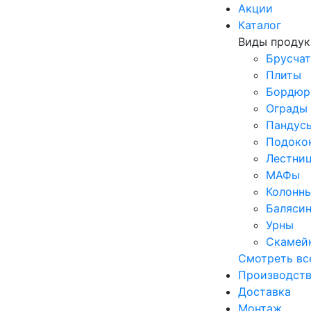
Акции
Каталог
Виды проду
Брусчат
Плиты
Бордю
Ограды
Пандус
Подоко
Лестни
МАФы
Колонн
Баляси
Урны
Скамей
Смотреть вс
Производст
Доставка
Монтаж