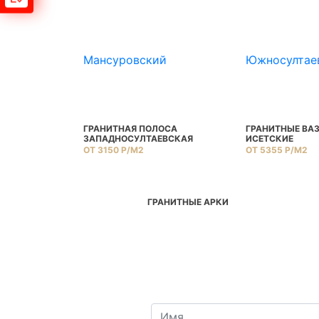
Мансуровский
Южносултае
ТНАЯ
ГРАНИТНАЯ ПОЛОСА
ГРАНИТНЫЕ ВА
АРСКАЯ
ЗАПАДНОСУЛТАЕВСКАЯ
ИСЕТСКИЕ
ОТ 3150 Р/М2
ОТ 5355 Р/М2
ГРАНИТНЫЕ АРКИ
ТЫ