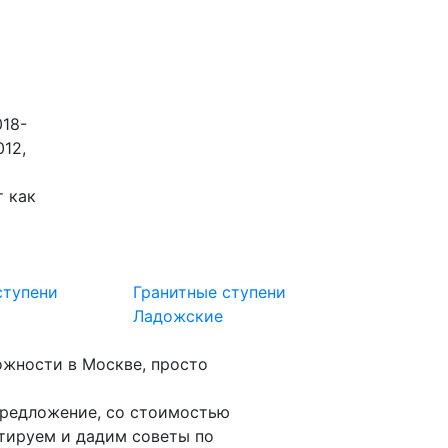
18-
012,
т как
ступени
Гранитные ступени
Гранитные
Ладожские
Сосновый
ожности в Москве, просто
редложение, со стоимостью
тируем и дадим советы по