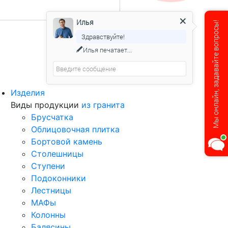
Илья
Мы онлайн, задавайте вопросы!
Здравствуйте!
Илья
печатает...
Изделия
Виды продукции
из гранита
Брусчатка
Облицовочная плитка
Бортовой камень
Столешницы
Ступени
Подоконники
Лестницы
МАФы
Колонны
Балясины