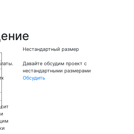
дение
Нестандартный размер
латы.
Давайте обсудим проект с
3
нестандартными размерами
их
Обсудить
исит
 и
щим
ки