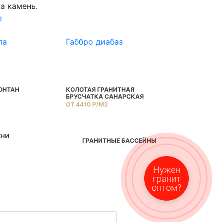
а камень.
p
ла
Габбро диабаз
Камбулато
ОНТАН
КОЛОТАЯ ГРАНИТНАЯ
ГРАНИТНАЯ 
БРУСЧАТКА САНАРСКАЯ
ЗАПАДНОСУЛ
ОТ 4410 Р/М2
ОТ 3150 Р/М2
ЕНИ
ГРАНИТНЫЕ БАССЕЙНЫ
Нужен
гранит
оптом?