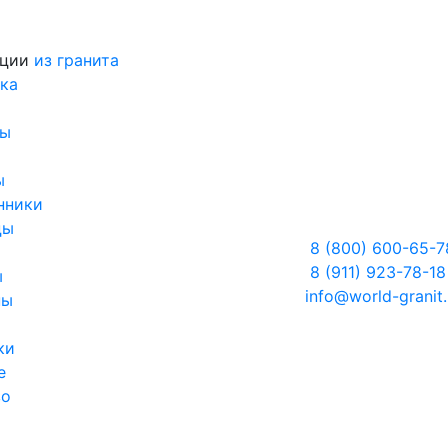
кции
из гранита
ка
ры
ы
нники
цы
8 (800) 600-65-7
8 (911) 923-78-18
ы
info@world-granit.
ны
ки
е
во