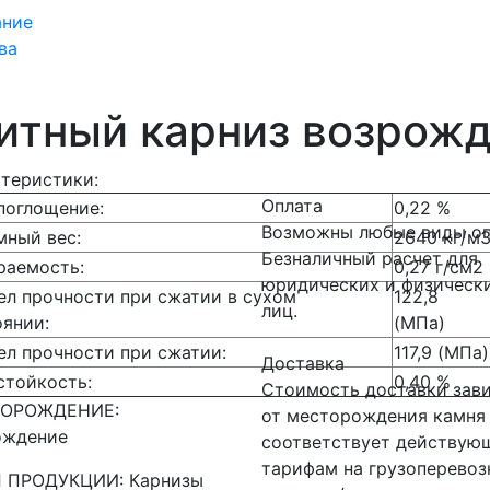
ание
ва
итный карниз возрож
теристики:
Оплата
поглощение:
0,22 %
Возможны любые виды оп
мный вес:
2640 кг/м
Безналичный расчет для
раемость:
0,27 г/см2
юридических и физическ
ел прочности при сжатии в сухом
122,8
лиц.
оянии:
(МПа)
ел прочности при сжатии:
117,9 (МПа)
Доставка
стойкость:
0,40 %
Стоимость доставки зав
ОРОЖДЕНИЕ:
от месторождения камня
ождение
соответствует действую
тарифам на грузоперевоз
 ПРОДУКЦИИ: Карнизы