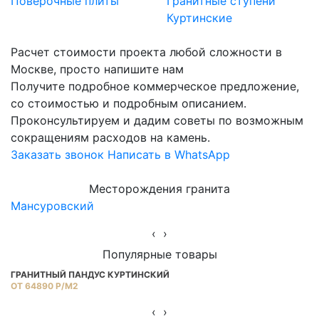
Поверочные плиты
Гранитные ступени
Куртинские
Расчет стоимости проекта любой сложности в
Москве, просто напишите нам
Получите подробное коммерческое предложение,
со стоимостью и подробным описанием.
Проконсультируем и дадим советы по возможным
сокращениям расходов на камень.
Заказать звонок
Написать в WhatsApp
Месторождения гранита
Мансуровский
Ю
‹
›
Популярные товары
ГРАНИТНЫЙ ПАНДУС КУРТИНСКИЙ
П
ОТ 64890 Р/М2
ОТ
‹
›