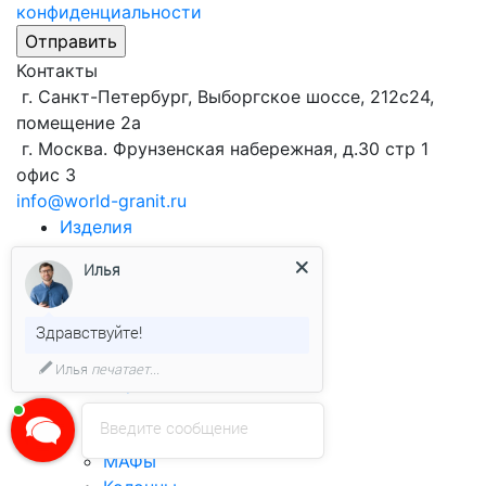
конфиденциальности
Контакты
г. Санкт-Петербург, Выборгское шоссе, 212с24,
помещение 2а
г. Москва. Фрунзенская набережная, д.30 стр 1
офис 3
info@world-granit.ru
Изделия
Виды продукции
из гранита
Илья
Брусчатка
Облицовочная плитка
Бортовой камень
Здравствуйте!
Столешницы
Илья
печатает...
Ступени
Подоконники
Введите сообщение
Лестницы
МАФы